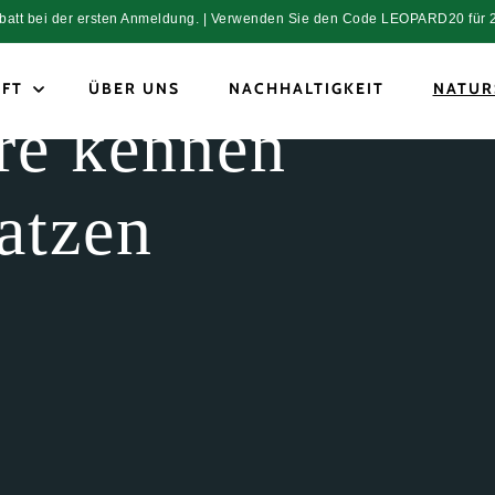
tt bei der ersten Anmeldung. | Verwenden Sie den Code LEOPARD20 für 20
FT
ÜBER UNS
NACHHALTIGKEIT
NATUR
re kennen
atzen