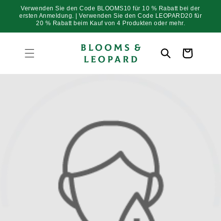
Direkt
Verwenden Sie den Code BLOOMS10 für 10 % Rabatt bei der
zum
ersten Anmeldung. | Verwenden Sie den Code LEOPARD20 für
Inhalt
20 % Rabatt beim Kauf von 4 Produkten oder mehr.
Warenkorb